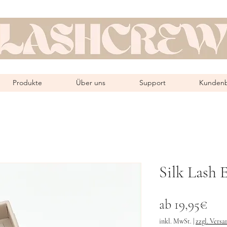
Produkte
Über uns
Support
Kunden
Silk Lash 
Sale
ab
19,95€
Prei
inkl. MwSt.
|
zzgl. Versa